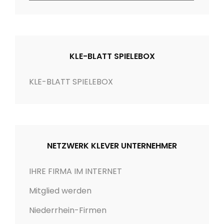
t
e
g
o
KLE-BLATT SPIELEBOX
r
i
KLE-BLATT SPIELEBOX
e
n
NETZWERK KLEVER UNTERNEHMER
IHRE FIRMA IM INTERNET
Mitglied werden
Niederrhein-Firmen