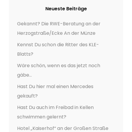
o
-
Neueste Beiträge
n
D
Gekannt? Die RWE-Beratung an der
E
N
Herzogstraße/Ecke An der Münze
K
Kennst Du schon die Ritter des KLE-
M
Blatts?
A
L
Wäre schön, wenn es das jetzt noch
V
gäbe…
O
Hast Du hier mal einen Mercedes
N
gekauft?
K
L
Hast Du auch im Freibad in Kellen
E
schwimmen gelernt?
V
E
Hotel „Kaiserhof“ an der Großen Straße