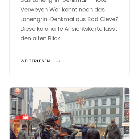
R
e
E
Verweyen Wer kennt noch das
I
d
G
o
O
Lohengrin-Denkmal aus Bad Cleve?
N
n
R
-
Diese kolorierte Ansichtskarte lässt
I
D
E
den alten Blick …
S
E
N
D
K
WEITERLESEN
A
M
S
A
L
L
O
Z
H
U
E
K
N
L
G
E
R
V