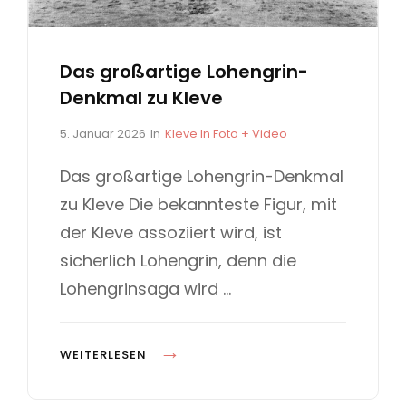
Das großartige Lohengrin-
Denkmal zu Kleve
P
C
5. Januar 2026
In
Kleve In Foto + Video
o
A
s
T
Das großartige Lohengrin-Denkmal
t
E
zu Kleve Die bekannteste Figur, mit
e
G
d
O
der Kleve assoziiert wird, ist
o
R
sicherlich Lohengrin, denn die
n
I
E
Lohengrinsaga wird …
S
D
WEITERLESEN
A
S