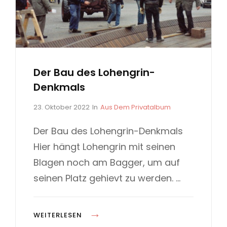
I
E
N
-
D
E
Der Bau des Lohengrin-
N
Denkmals
K
M
P
C
23. Oktober 2022
In
Aus Dem Privatalbum
o
A
A
s
T
Der Bau des Lohengrin-Denkmals
L
t
E
Hier hängt Lohengrin mit seinen
+
e
G
H
d
O
Blagen noch am Bagger, um auf
o
R
O
seinen Platz gehievt zu werden. …
n
I
T
E
E
S
L
D
WEITERLESEN