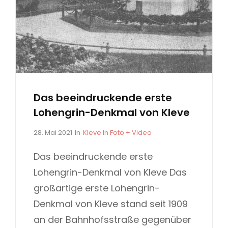
-
D
E
N
K
M
A
Das beeindruckende erste
L
Lohengrin-Denkmal von Kleve
S
P
C
28. Mai 2021
In
Kleve In Foto + Video
o
A
s
T
Das beeindruckende erste
t
E
Lohengrin-Denkmal von Kleve Das
e
G
d
O
großartige erste Lohengrin-
o
R
Denkmal von Kleve stand seit 1909
n
I
E
an der Bahnhofsstraße gegenüber