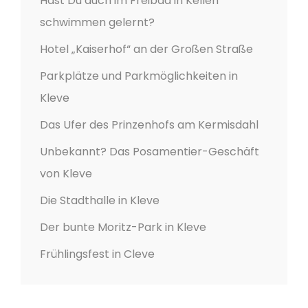
Hast Du auch im Freibad in Kellen
B
schwimmen gelernt?
R
Ü
Hotel „Kaiserhof“ an der Großen Straße
C
Parkplätze und Parkmöglichkeiten in
K
Kleve
E
“
Das Ufer des Prinzenhofs am Kermisdahl
Unbekannt? Das Posamentier-Geschäft
von Kleve
Die Stadthalle in Kleve
Der bunte Moritz-Park in Kleve
Frühlingsfest in Cleve