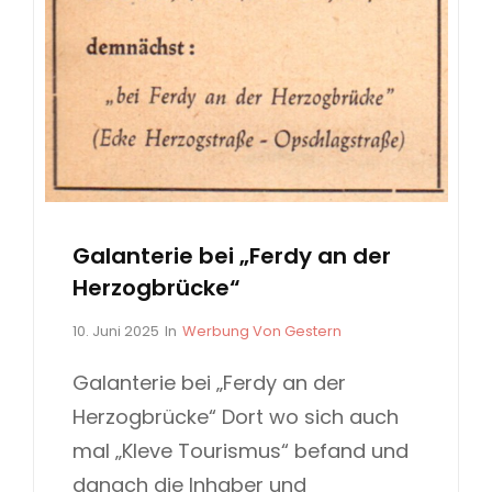
Galanterie bei „Ferdy an der
Herzogbrücke“
P
C
10. Juni 2025
In
Werbung Von Gestern
o
A
s
T
Galanterie bei „Ferdy an der
t
E
Herzogbrücke“ Dort wo sich auch
e
G
d
O
mal „Kleve Tourismus“ befand und
o
R
danach die Inhaber und
n
I