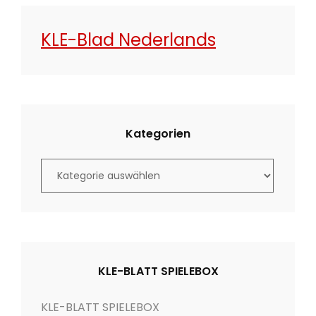
KLE-Blad Nederlands
Kategorien
K
a
t
e
g
o
KLE-BLATT SPIELEBOX
r
i
KLE-BLATT SPIELEBOX