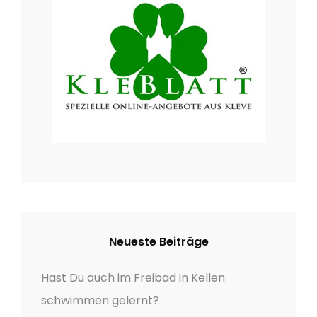
g
:
a
t
i
o
n
Neueste Beiträge
Hast Du auch im Freibad in Kellen
schwimmen gelernt?