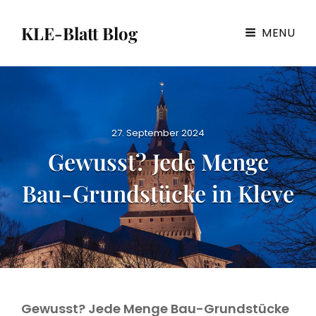
KLE-Blatt Blog
MENU
P
27. September 2024
o
Gewusst? Jede Menge
s
t
Bau-Grundstücke in Kleve
e
d
o
n
Gewusst? Jede Menge Bau-Grundstücke