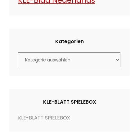
KLE-Blad Nederlands
Kategorien
K
a
t
e
g
o
KLE-BLATT SPIELEBOX
r
i
KLE-BLATT SPIELEBOX
e
n