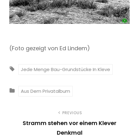
(Foto gezeigt von Ed Lindem)
T
Jede Menge Bau-Grundstücke In Kleve
A
G
C
Aus Dem Privatalbum
S
A
:
T
B
PREVIOUS
E
Stramm stehen vor einem Klever
G
e
Denkmal
O