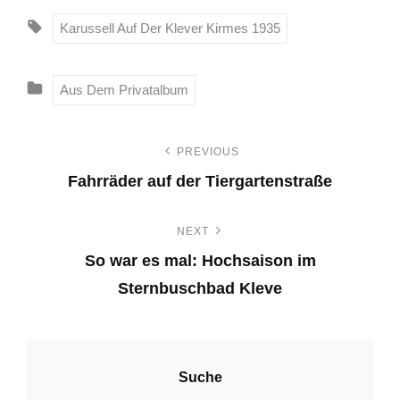
T
Karussell Auf Der Klever Kirmes 1935
A
G
C
Aus Dem Privatalbum
S
A
:
T
PREVIOUS
B
E
Fahrräder auf der Tiergartenstraße
G
e
P
O
NEXT
i
r
R
So war es mal: Hochsaison im
I
e
t
E
Sternbuschbad Kleve
v
S
N
r
i
e
o
a
x
u
Suche
t