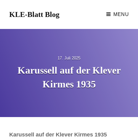
KLE-Blatt Blog
MENU
P
17. Juli 2025
o
Karussell auf der Klever
s
t
Kirmes 1935
e
d
o
n
Karussell auf der Klever Kirmes 1935