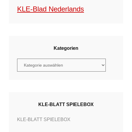
KLE-Blad Nederlands
Kategorien
K
a
t
e
g
o
KLE-BLATT SPIELEBOX
r
KLE-BLATT SPIELEBOX
i
e