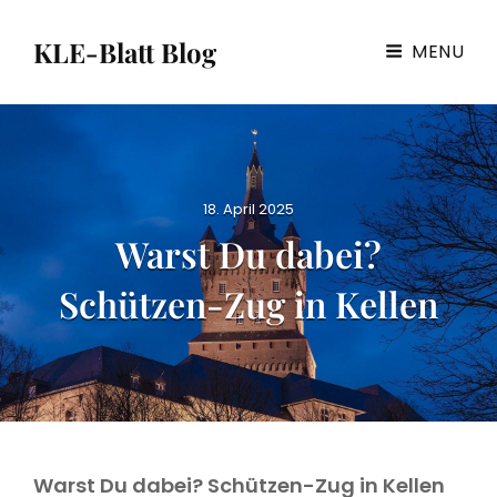
KLE-Blatt Blog
MENU
P
18. April 2025
o
Warst Du dabei?
s
t
Schützen-Zug in Kellen
e
d
o
n
Warst Du dabei? Schützen-Zug in Kellen