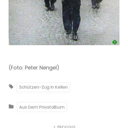
(Foto: Peter Nengel)
T
Schützen-Zug In Kellen
A
G
C
Aus Dem Privatalbum
S
A
:
T
PREVIOUS