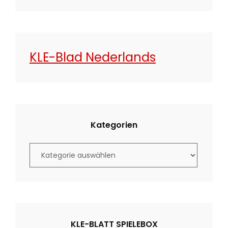
KLE-Blad Nederlands
Kategorien
K
a
t
e
g
o
KLE-BLATT SPIELEBOX