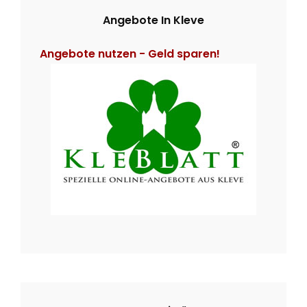
v
h
H
Angebote In Kleve
i
f
o
Angebote nutzen - Geld sparen!
g
r
:
a
t
i
o
n