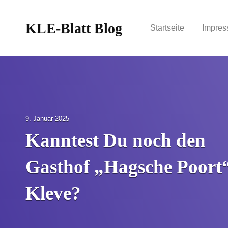
KLE-Blatt Blog
Startseite
Impres
P
9. Januar 2025
o
Kanntest Du noch den
s
t
Gasthof „Hagsche Poort“
e
d
o
Kleve?
n