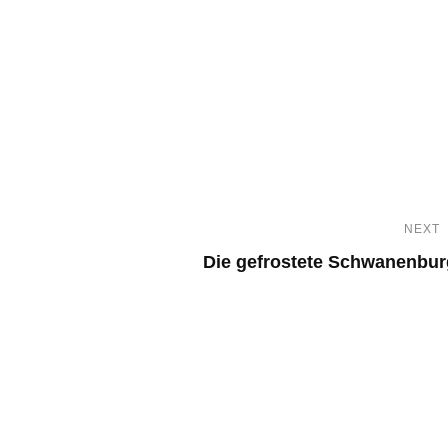
NEXT
Die gefrostete Schwanenbur
N
e
x
t
P
o