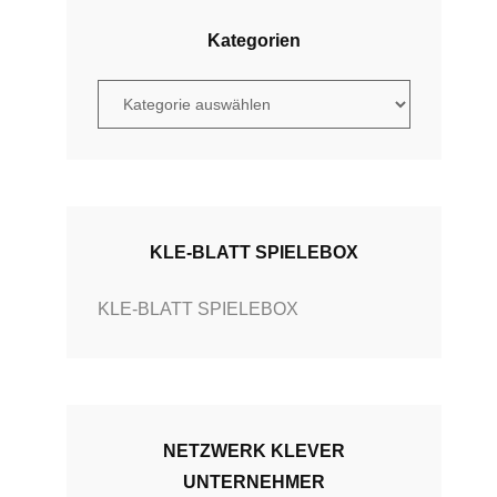
Kategorien
K
a
t
e
g
o
KLE-BLATT SPIELEBOX
r
KLE-BLATT SPIELEBOX
i
e
n
NETZWERK KLEVER
UNTERNEHMER