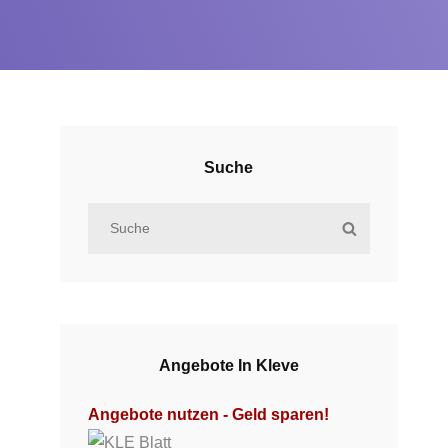
Suche
S
S
e
E
a
A
r
R
c
C
h
H
Angebote In Kleve
f
o
Angebote nutzen - Geld sparen!
r