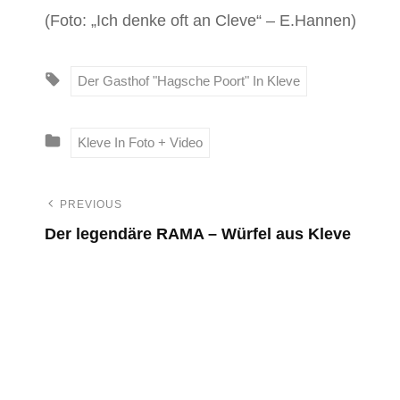
(Foto: „Ich denke oft an Cleve“ – E.Hannen)
T
Der Gasthof "Hagsche Poort" In Kleve
A
G
C
Kleve In Foto + Video
S
A
:
T
PREVIOUS
B
E
Der legendäre RAMA – Würfel aus Kleve
G
e
P
O
r
R
i
I
e
E
v
t
S
i
o