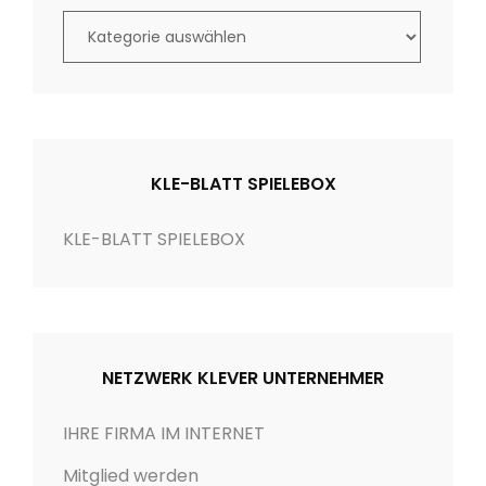
K
a
t
e
g
o
KLE-BLATT SPIELEBOX
r
i
KLE-BLATT SPIELEBOX
e
n
NETZWERK KLEVER UNTERNEHMER
IHRE FIRMA IM INTERNET
Mitglied werden