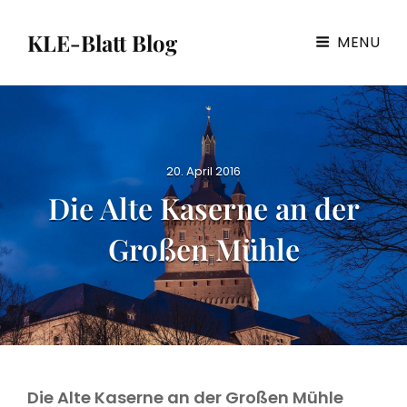
KLE-Blatt Blog
MENU
P
20. April 2016
o
Die Alte Kaserne an der
s
t
Großen Mühle
e
d
o
n
Die Alte Kaserne an der Großen Mühle