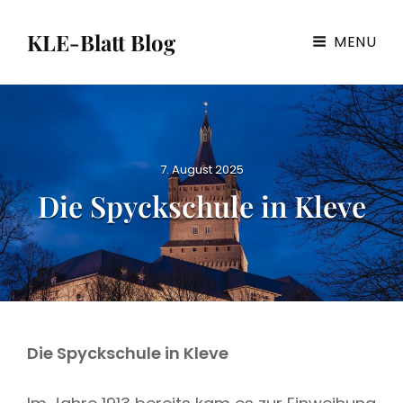
KLE-Blatt Blog
MENU
P
7. August 2025
o
Die Spyckschule in Kleve
s
t
e
d
o
n
Die Spyckschule in Kleve