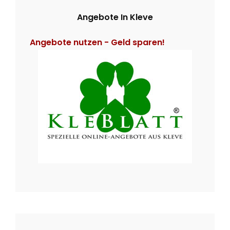
v
h
H
Angebote In Kleve
i
f
o
Angebote nutzen - Geld sparen!
g
r
:
a
t
i
o
n