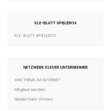
t
e
g
o
KLE-BLATT SPIELEBOX
r
i
KLE-BLATT SPIELEBOX
e
n
NETZWERK KLEVER UNTERNEHMER
IHRE FIRMA IM INTERNET
Mitglied werden
Niederrhein-Firmen