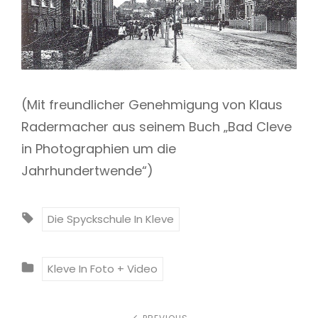
(Mit freundlicher Genehmigung von Klaus
Radermacher aus seinem Buch „Bad Cleve
in Photographien um die
Jahrhundertwende“)
T
Die Spyckschule In Kleve
A
G
C
Kleve In Foto + Video
S
A
:
T