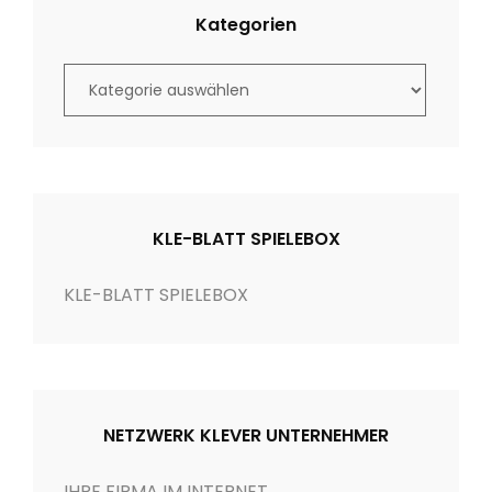
Kategorien
K
a
t
e
g
o
KLE-BLATT SPIELEBOX
r
i
KLE-BLATT SPIELEBOX
e
n
NETZWERK KLEVER UNTERNEHMER
IHRE FIRMA IM INTERNET