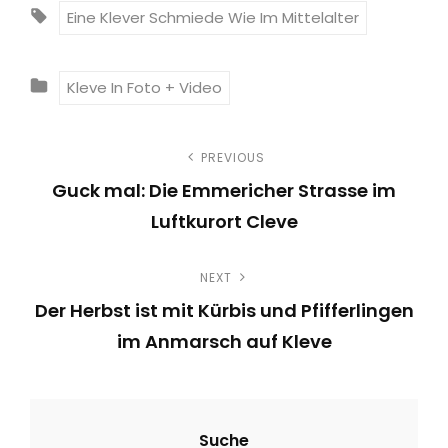
T
Eine Klever Schmiede Wie Im Mittelalter
A
G
C
Kleve In Foto + Video
S
A
:
T
B
PREVIOUS
E
Guck mal: Die Emmericher Strasse im
G
e
Luftkurort Cleve
O
i
P
R
I
NEXT
r
t
E
Der Herbst ist mit Kürbis und Pfifferlingen
e
S
r
im Anmarsch auf Kleve
v
N
i
a
e
o
g
x
u
Suche