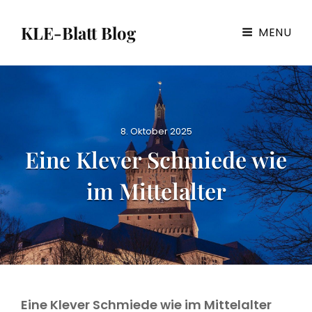
KLE-Blatt Blog
MENU
P
8. Oktober 2025
o
Eine Klever Schmiede wie
s
t
im Mittelalter
e
d
o
n
Eine Klever Schmiede wie im Mittelalter