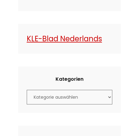
KLE-Blad Nederlands
Kategorien
K
a
t
e
g