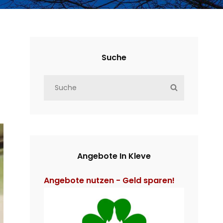
Suche
S
S
e
E
a
A
r
R
c
C
h
H
Angebote In Kleve
f
o
Angebote nutzen - Geld sparen!
r
: