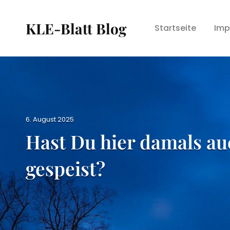
KLE-Blatt Blog
Startseite
Imp
P
6. August 2025
o
Hast Du hier damals au
s
t
gespeist?
e
d
o
n