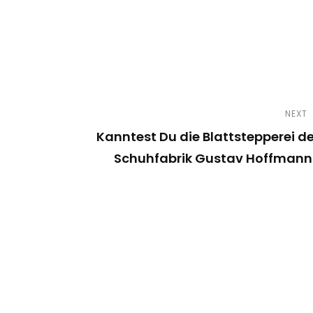
NEXT
Kanntest Du die Blattstepperei de
Schuhfabrik Gustav Hoffmann
N
e
x
t
P
o
s