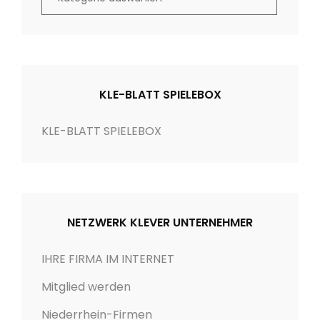
a
t
e
g
o
KLE-BLATT SPIELEBOX
r
i
KLE-BLATT SPIELEBOX
e
n
NETZWERK KLEVER UNTERNEHMER
IHRE FIRMA IM INTERNET
Mitglied werden
Niederrhein-Firmen