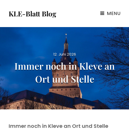
KLE-Blatt Blog
MENU
P
12. Juni 2026
o
Immer noch in Kleve an
s
t
Ort und Stelle
e
d
o
n
Immer noch in Kleve an Ort und Stelle