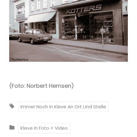
(Foto: Norbert Hemsen)
T
Immer Noch In Kleve An Ort Und Stelle
A
G
C
Kleve In Foto + Video
S
A