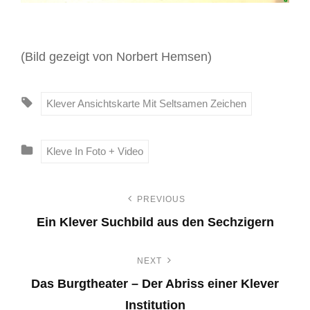
(Bild gezeigt von Norbert Hemsen)
T
Klever Ansichtskarte Mit Seltsamen Zeichen
A
G
C
Kleve In Foto + Video
S
A
:
T
PREVIOUS
B
E
Ein Klever Suchbild aus den Sechzigern
G
e
P
O
NEXT
i
r
R
Das Burgtheater – Der Abriss einer Klever
I
e
t
E
Institution
v