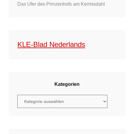
Das Ufer des Prinzenhofs am Kermisdahl
KLE-Blad Nederlands
Kategorien
K
a
t
e
g