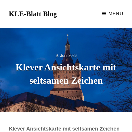
KLE-Blatt Blog
MENU
P
9. Juni 2026
o
Klever Ansichtskarte mit
s
t
seltsamen Zeichen
e
d
o
n
Klever Ansichtskarte mit seltsamen Zeichen