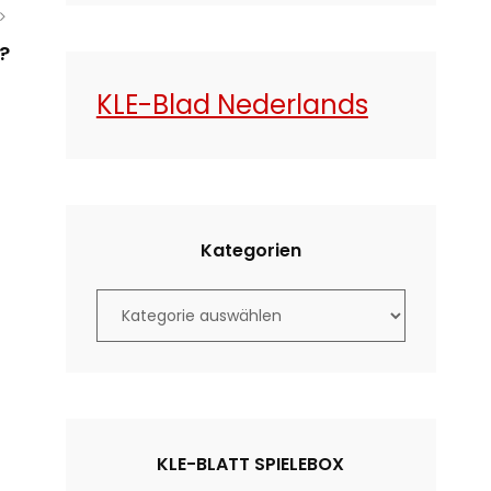
?
KLE-Blad Nederlands
Kategorien
K
a
t
e
g
o
KLE-BLATT SPIELEBOX
r