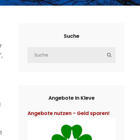
Suche
r
S
“,
S
e
E
a
A
r
R
c
C
h
H
Angebote In Kleve
g
f
o
Angebote nutzen - Geld sparen!
r
:
t