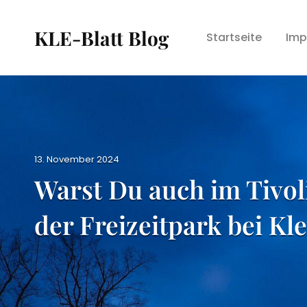
KLE-Blatt Blog
Startseite
Imp
P
13. November 2024
o
Warst Du auch im Tivol
s
t
der Freizeitpark bei Kl
e
d
o
n