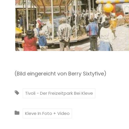
(Bild eingereicht von Berry Sixtyfive)
T
Tivoli - Der Freizeitpark Bei Kleve
A
G
C
Kleve In Foto + Video
S
A
:
T