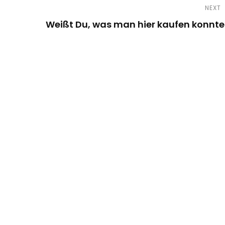
NEXT
Weißt Du, was man hier kaufen konnte
N
e
x
t
P
o
s
t