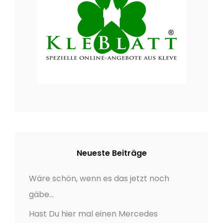
a
t
i
o
n
Neueste Beiträge
Wäre schön, wenn es das jetzt noch
gäbe…
Hast Du hier mal einen Mercedes