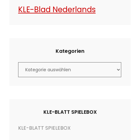
KLE-Blad Nederlands
Kategorien
K
a
t
e
g
o
KLE-BLATT SPIELEBOX
r
i
KLE-BLATT SPIELEBOX
e