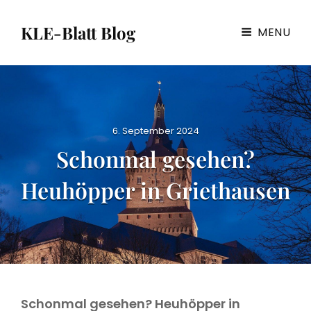
KLE-Blatt Blog
MENU
P
6. September 2024
o
Schonmal gesehen?
s
t
Heuhöpper in Griethausen
e
d
o
n
Schonmal gesehen? Heuhöpper in