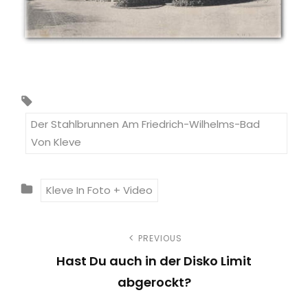
T
A
Der Stahlbrunnen Am Friedrich-Wilhelms-Bad
G
Von Kleve
S
:
C
Kleve In Foto + Video
A
T
B
PREVIOUS
E
Hast Du auch in der Disko Limit
G
e
abgerockt?
O
P
R