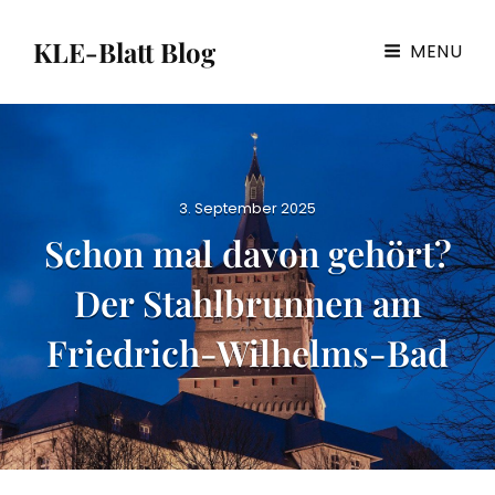
KLE-Blatt Blog
MENU
P
3. September 2025
o
Schon mal davon gehört?
s
t
Der Stahlbrunnen am
e
d
Friedrich-Wilhelms-Bad
o
n