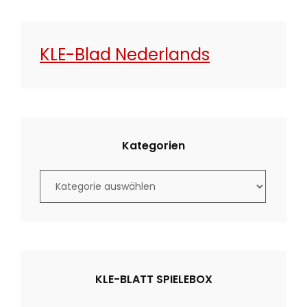
KLE-Blad Nederlands
Kategorien
K
a
t
e
g
o
KLE-BLATT SPIELEBOX
r