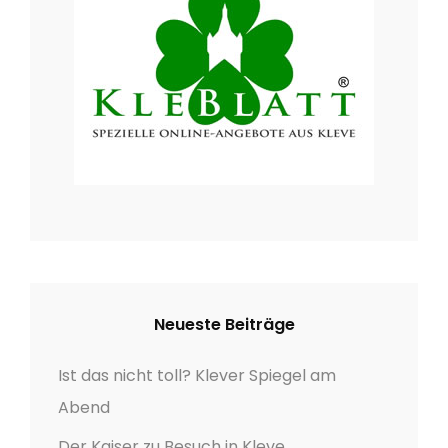
g
:
a
t
i
o
n
Neueste Beiträge
Ist das nicht toll? Klever Spiegel am
Abend
Der Kaiser zu Besuch in Kleve